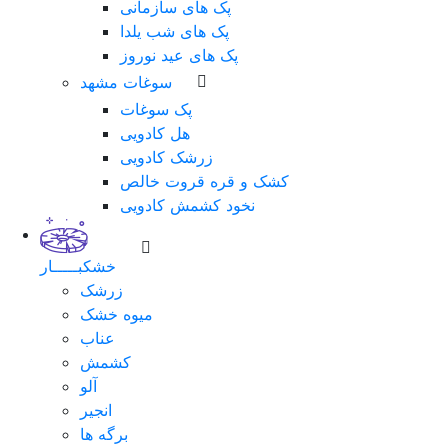
پک های سازمانی
پک های شب یلدا
پک های عید نوروز
سوغات مشهد
پک سوغات
هل کادویی
زرشک کادویی
کشک و قره قروت خالص
نخود کشمش کادویی
خشکبـــــار
زرشک
میوه خشک
عناب
کشمش
آلو
انجیر
برگه ها