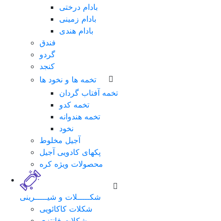
بادام درختی
بادام زمینی
بادام هندی
فندق
گردو
کنجد
تخمه ها و نخود ها
تخمه آفتاب گردان
تخمه کدو
تخمه هندوانه
نخود
لطفا
آجیل مخلوط
برای
پکهای کادویی آجیل
ورود
محصولات ویژه کره
فرم
زیر
را
شکـــــلات و شیـــــرینی
تکمیل
شکلات کاکائویی
نمایید.
شکلات فانتزی