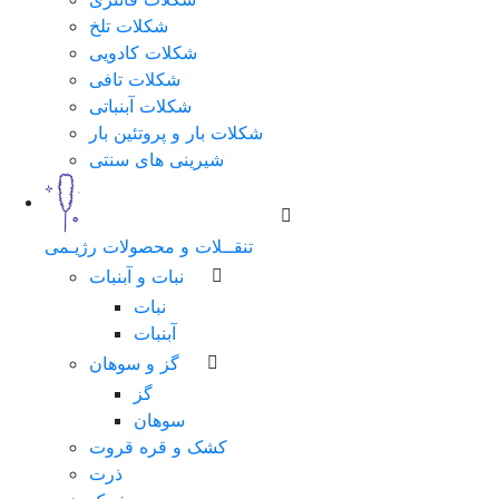
شکلات تلخ
شماره
شکلات کادویی
همراه
شکلات تافی
شکلات آبنباتی
شکلات بار و پروتئین بار
شیرینی های سنتی
مرحله
بعد
تنقــلات و محصولات رژیـمی
نبات و آبنبات
نبات
آبنبات
گز و سوهان
گز
سوهان
کشک و قره قروت
ذرت