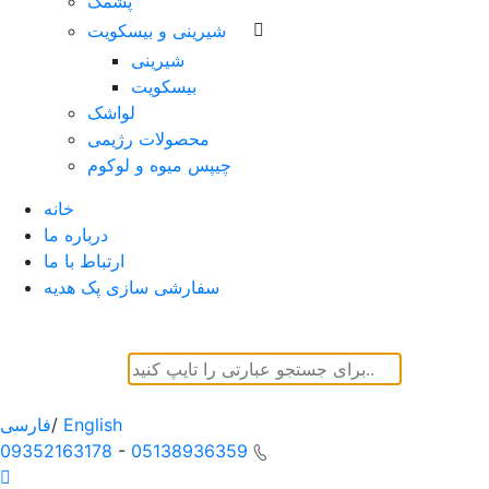
پشمک
شیرینی و بیسکویت
شیرینی
بیسکویت
لواشک
محصولات رژیمی
چیپس میوه و لوکوم
خانه
درباره ما
ارتباط با ما
سفارشی سازی پک هدیه
English
/
فارسی
09352163178
-
05138936359