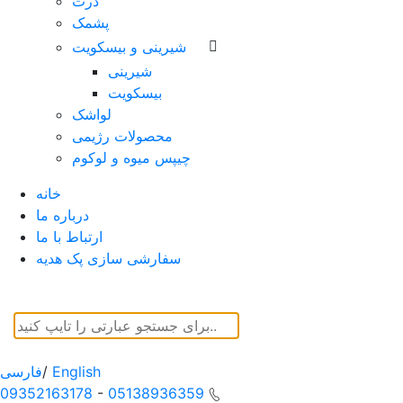
ذرت
پشمک
شیرینی و بیسکویت
شیرینی
بیسکویت
لواشک
محصولات رژیمی
چیپس میوه و لوکوم
خانه
درباره ما
ارتباط با ما
سفارشی سازی پک هدیه
English
/
فارسی
09352163178
-
05138936359