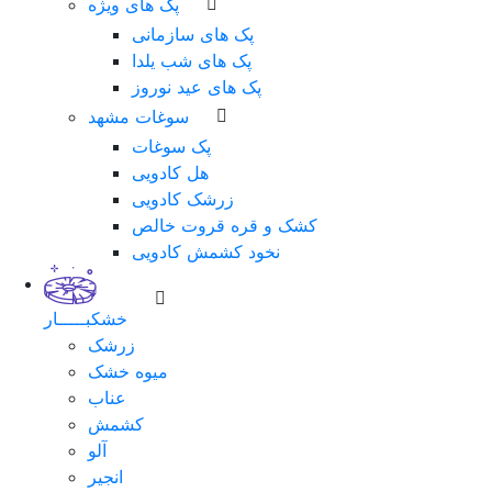
پک های ویژه
پک های سازمانی
پک های شب یلدا
پک های عید نوروز
سوغات مشهد
پک سوغات
هل کادویی
زرشک کادویی
کشک و قره قروت خالص
نخود کشمش کادویی
خشکبـــــار
زرشک
میوه خشک
عناب
کشمش
آلو
انجیر