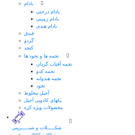
بادام
بادام درختی
بادام زمینی
بادام هندی
فندق
گردو
کنجد
تخمه ها و نخود ها
تخمه آفتاب گردان
تخمه کدو
تخمه هندوانه
نخود
آجیل مخلوط
پکهای کادویی آجیل
محصولات ویژه کره
شکـــــلات و شیـــــرینی
شکلات کاکائویی